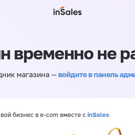
н временно не р
войдите в панель ад
дник магазина —
inSales
свой бизнес в e-com вместе с