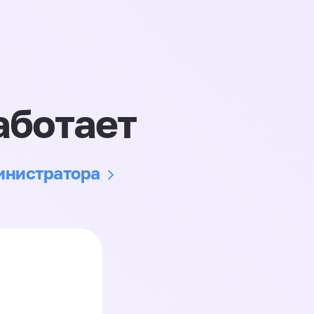
аботает
министратора