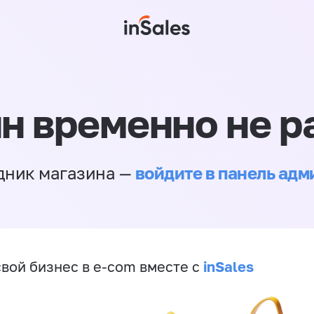
н временно не р
войдите в панель ад
дник магазина —
inSales
свой бизнес в e-com вместе с