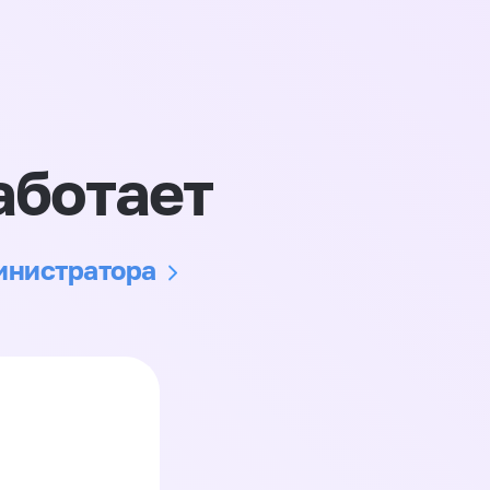
аботает
министратора