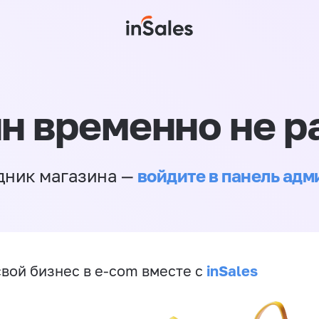
н временно не р
войдите в панель ад
дник магазина —
inSales
свой бизнес в e-com вместе с