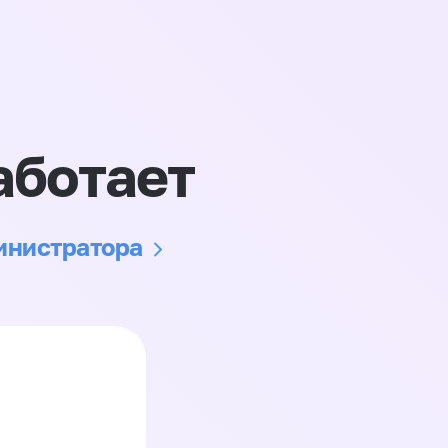
аботает
министратора